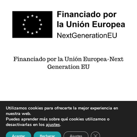
Utilizamos cookies para ofrecerte la mejor experiencia en
© 2023 Desarrollado por
San-Cha Informática.
nuestra web.
Puedes aprender más sobre qué cookies utilizamos o
Política de cookies
,
Política de privacidad
,
Aviso
desactivarlas en los
ajustes
.
legal
,
Accesibilidad
Cerrar el banner de 
Aceptar
Rechazar
Ajustes