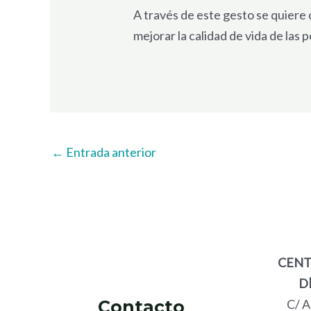
A través de este gesto se quiere 
mejorar la calidad de vida de las
←
Entrada anterior
CENT
D
C/ 
Contacto