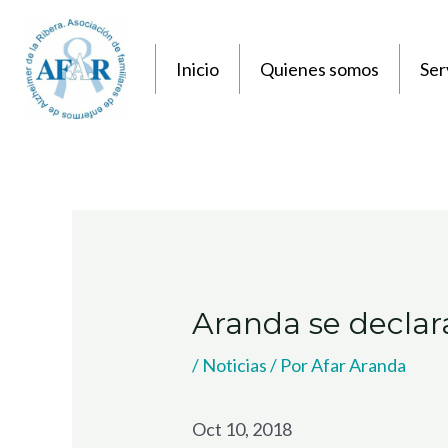
Ir
Navegación
al
de
Inicio
Quienes somos
Ser
contenido
entradas
Aranda se declar
/
Noticias
/ Por
Afar Aranda
Oct 10, 2018